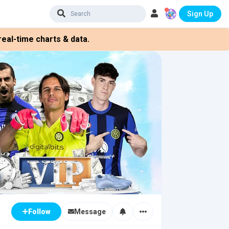
Sign Up
eal-time charts & data.
Message
Follow