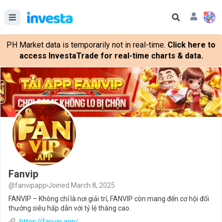
PH Market data is temporarily not in real-time.
Click here to
access InvestaTrade for real-time charts & data.
Fanvip
@fanvipapp
Joined March 8, 2025
FANVIP – Không chỉ là nơi giải trí, FANVIP còn mang đến cơ hội đổi
thưởng siêu hấp dẫn với tỷ lệ thắng cao.
https://fanvip.app/