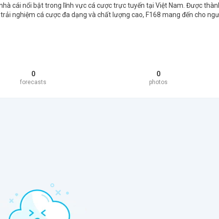
hà cái nổi bật trong lĩnh vực cá cược trực tuyến tại Việt Nam. Được thàn
p trải nghiệm cá cược đa dạng và chất lượng cao, F168 mang đến cho ngư
0
0
forecasts
photos