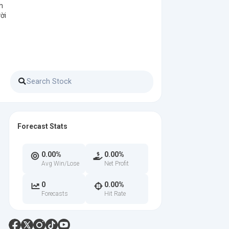
h
ời
Forecast Stats
0.00%
0.00%
Avg Win/Lose
Net Profit
0
0.00%
Forecasts
Hit Rate