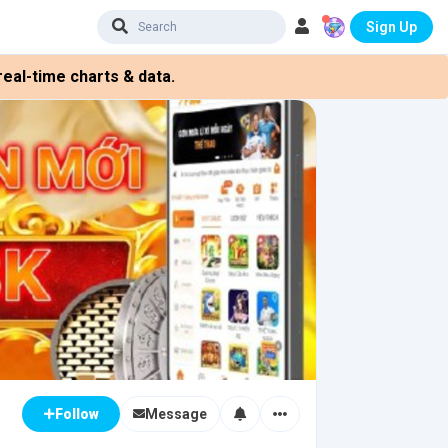
Sign Up
eal-time charts & data.
Message
Follow