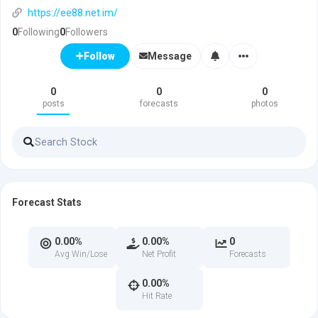
https://ee88.net.im/
0
Following
0
Followers
Message
Follow
0
0
0
posts
forecasts
photos
Forecast Stats
0.00%
0.00%
0
Avg Win/Lose
Net Profit
Forecasts
0.00%
Hit Rate