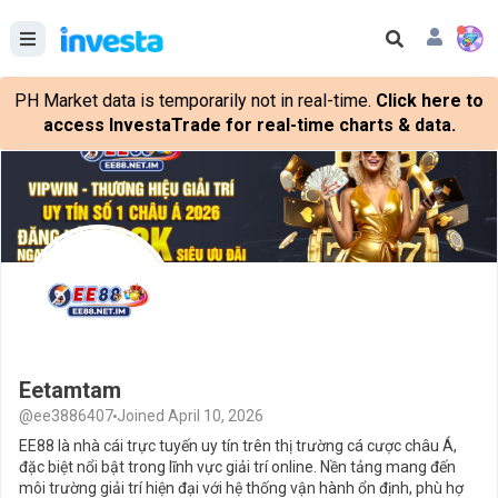
PH Market data is temporarily not in real-time.
Click here to
access InvestaTrade for real-time charts & data.
Eetamtam
@ee3886407
Joined April 10, 2026
EE88 là nhà cái trực tuyến uy tín trên thị trường cá cược châu Á,
đặc biệt nổi bật trong lĩnh vực giải trí online. Nền tảng mang đến
môi trường giải trí hiện đại với hệ thống vận hành ổn định, phù hợ