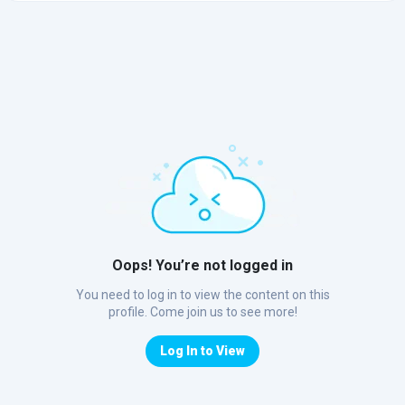
Oops! You’re not logged in
You need to log in to view the content on this
profile. Come join us to see more!
Log In to View