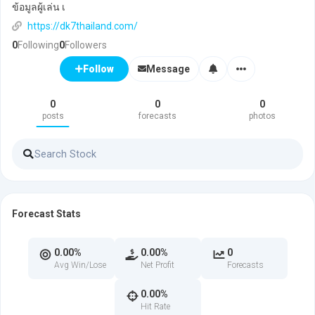
ข้อมูลผู้เล่น เ
https://dk7thailand.com/
0
Following
0
Followers
Message
Follow
0
0
0
posts
forecasts
photos
Forecast Stats
0.00%
0.00%
0
Avg Win/Lose
Net Profit
Forecasts
0.00%
Hit Rate