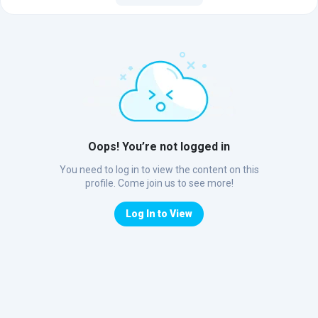
Oops! You’re not logged in
You need to log in to view the content on this
profile. Come join us to see more!
Log In to View