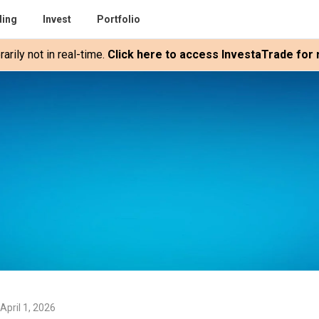
ding
Invest
Portfolio
rily not in real-time.
Click here to access InvestaTrade for r
April 1, 2026