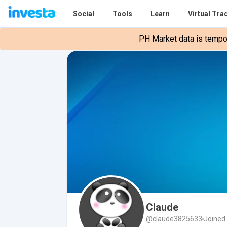
Social
Tools
Learn
Virtual Tra
PH Market data is tempora
Claude
@claude3825633
Joined 