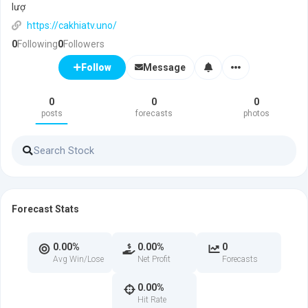
lượ
https://cakhiatv.uno/
0
Following
0
Followers
Message
Follow
0
0
0
posts
forecasts
photos
Forecast Stats
0.00%
0.00%
0
Avg Win/Lose
Net Profit
Forecasts
0.00%
Hit Rate