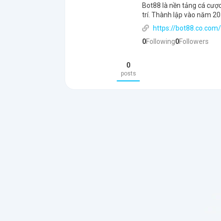
Bot88 là nền tảng cá cược 
trí. Thành lập vào năm 2
https://bot88.co.com/
0
Following
0
Followers
0
posts