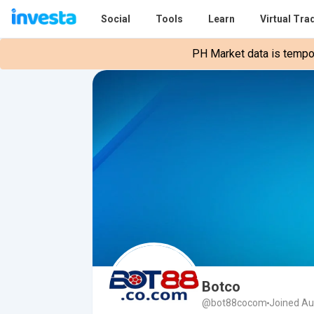
Social
Tools
Learn
Virtual Tra
PH Market data is tempora
Botco
@bot88cocom
Joined Au