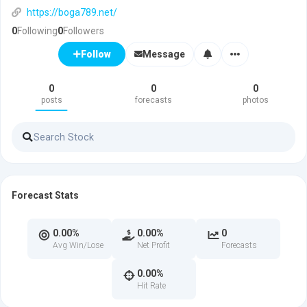
https://boga789.net/
0
Following
0
Followers
Message
Follow
0
0
0
posts
forecasts
photos
Forecast Stats
0.00%
0.00%
0
Avg Win/Lose
Net Profit
Forecasts
0.00%
Hit Rate