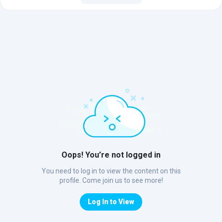
Oops! You’re not logged in
You need to log in to view the content on this
profile. Come join us to see more!
Log In to View