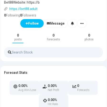
Bet88Website: https://b
https://bet88.adult
0
Following
0
Followers
Message
Follow
0
0
0
posts
forecasts
photos
Forecast Stats
0.00%
0.00%
0
Avg Win/Lose
Net Profit
Forecasts
0.00%
Hit Rate