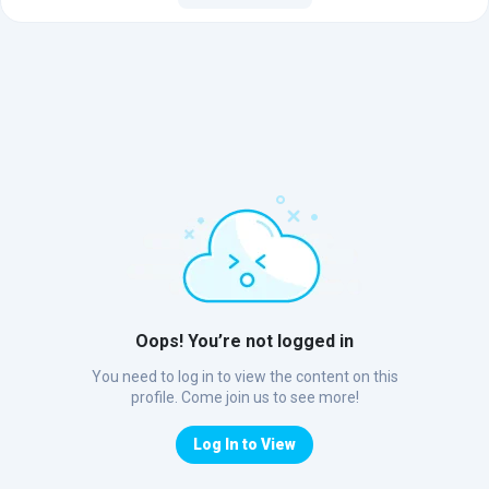
Oops! You’re not logged in
You need to log in to view the content on this
profile. Come join us to see more!
Log In to View