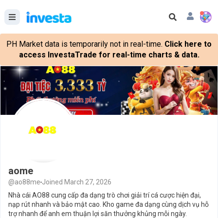
PH Market data is temporarily not in real-time.
Click here to
access InvestaTrade for real-time charts & data.
aome
@ao88me
Joined March 27, 2026
Nhà cái AO88 cung cấp đa dạng trò chơi giải trí cá cược hiện đại,
nạp rút nhanh và bảo mật cao. Kho game đa dạng cùng dịch vụ hỗ
trợ nhanh để anh em thuận lợi săn thưởng khủng mỗi ngày.