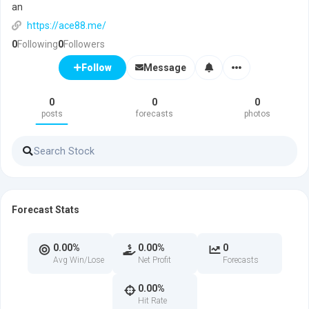
an
https://ace88.me/
0
Following
0
Followers
Message
Follow
0
0
0
posts
forecasts
photos
Forecast Stats
0.00%
0.00%
0
Avg Win/Lose
Net Profit
Forecasts
0.00%
Hit Rate