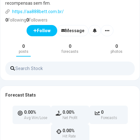
recompensas sem fim.
https://aa888bett.com.br/
0
Following
0
Followers
Message
Follow
0
0
0
posts
forecasts
photos
Forecast Stats
0.00%
0.00%
0
Avg Win/Lose
Net Profit
Forecasts
0.00%
Hit Rate