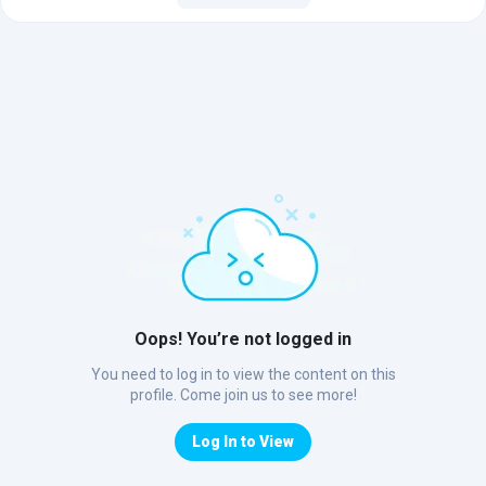
Oops! You’re not logged in
You need to log in to view the content on this
profile. Come join us to see more!
Log In to View