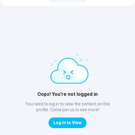
Oops! You’re not logged in
You need to log in to view the content on this
profile. Come join us to see more!
Log In to View