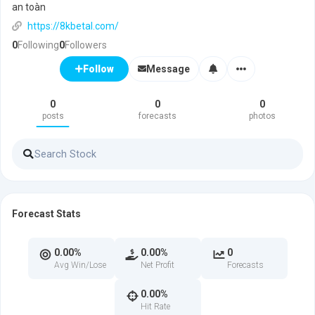
an toàn
https://8kbetal.com/
0
Following
0
Followers
Message
Follow
0
0
0
posts
forecasts
photos
Forecast Stats
0.00%
0.00%
0
Avg Win/Lose
Net Profit
Forecasts
0.00%
Hit Rate