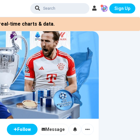
Sign Up
eal-time charts & data.
Message
Follow