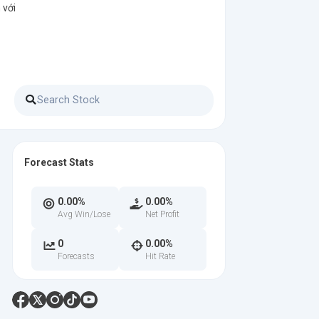
 với
Forecast Stats
0.00%
0.00%
Avg Win/Lose
Net Profit
0
0.00%
Forecasts
Hit Rate