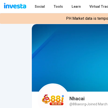
Social
Tools
Learn
Virtual Tra
PH Market data is tempora
Nhacai
@88iaeorg
Joined March