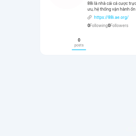
88i là nhà cái cá cược tr
ưu, hệ thống vận hành ổn đ
https://88i.ae.org/
0
Following
0
Followers
0
posts