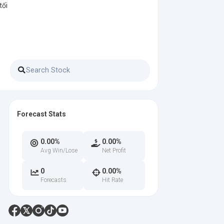
tối
Forecast Stats
0.00%
0.00%
Avg Win/Lose
Net Profit
0
0.00%
Forecasts
Hit Rate