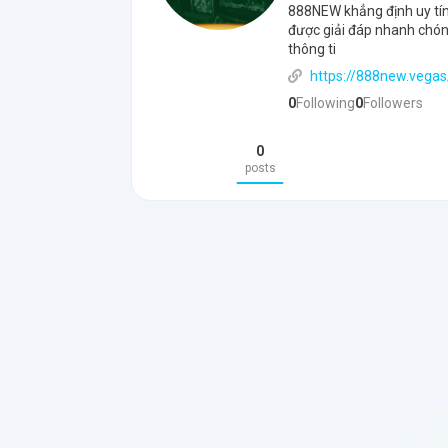
888NEW khẳng định uy tín
được giải đáp nhanh chóng
thông ti
https://888new.vegas
0
Following
0
Followers
0
posts