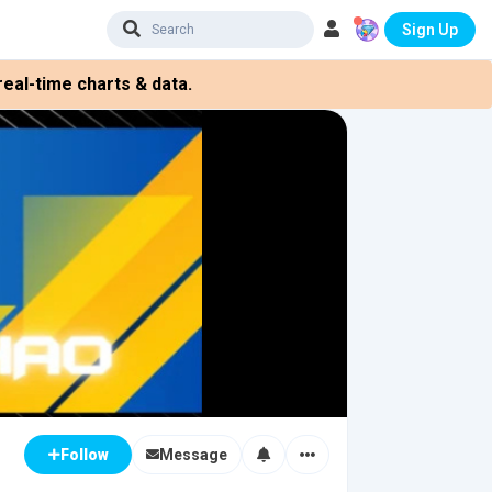
Sign Up
eal-time charts & data.
Message
Follow