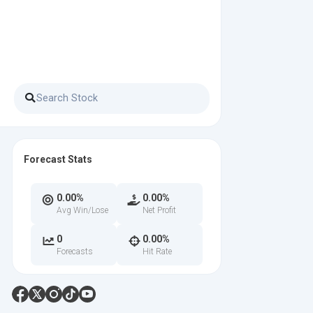
Forecast Stats
0.00%
0.00%
Avg Win/Lose
Net Profit
0
0.00%
Forecasts
Hit Rate