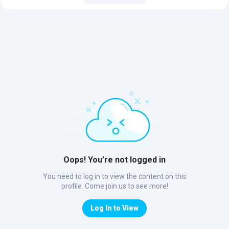
Oops! You’re not logged in
You need to log in to view the content on this
profile. Come join us to see more!
Log In to View