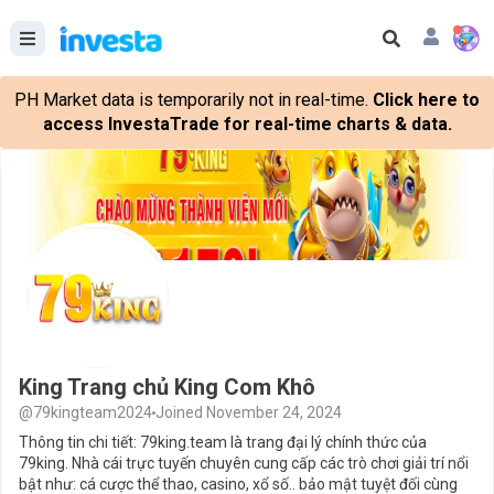
PH Market data is temporarily not in real-time.
Click here to
access InvestaTrade for real-time charts & data.
King Trang chủ King Com Khô
@79kingteam2024
Joined November 24, 2024
Thông tin chi tiết: 79king.team là trang đại lý chính thức của
79king. Nhà cái trực tuyến chuyên cung cấp các trò chơi giải trí nổi
bật như: cá cược thể thao, casino, xổ số.. bảo mật tuyệt đối cùng