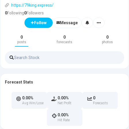
https://79king.express/
0
Following
0
Followers
Message
Follow
0
0
0
posts
forecasts
photos
Forecast Stats
0.00%
0.00%
0
Avg Win/Lose
Net Profit
Forecasts
0.00%
Hit Rate