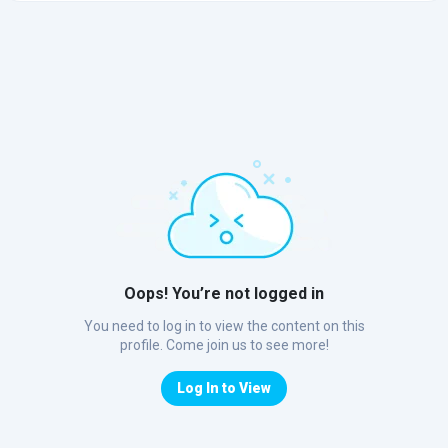
Oops! You’re not logged in
You need to log in to view the content on this
profile. Come join us to see more!
Log In to View