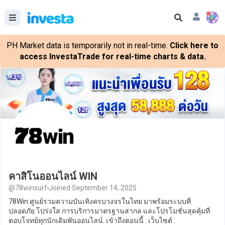
PH Market data is temporarily not in real-time.
Click here to
access InvestaTrade for real-time charts & data.
คาสิโนออนไลน์ WIN
@78winsurf
Joined September 14, 2025
78Win ศูนย์รวมความบันเทิงครบวงจรในไทย มาพร้อมระบบที่
ปลอดภัย โปร่งใส การบริการมาตรฐานสากล และโปรโมชั่นสุดคุ้มที่
ตอบโจทย์ทุกนักเดิมพันออนไลน์. เข้าถึงตอนนี้ : เว็บไซต์ :