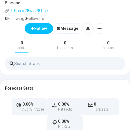
Blackjac
https://78win78.biz/
0
Following
0
Followers
Message
Follow
0
0
0
posts
forecasts
photos
Forecast Stats
0.00%
0.00%
0
Avg Win/Lose
Net Profit
Forecasts
0.00%
Hit Rate