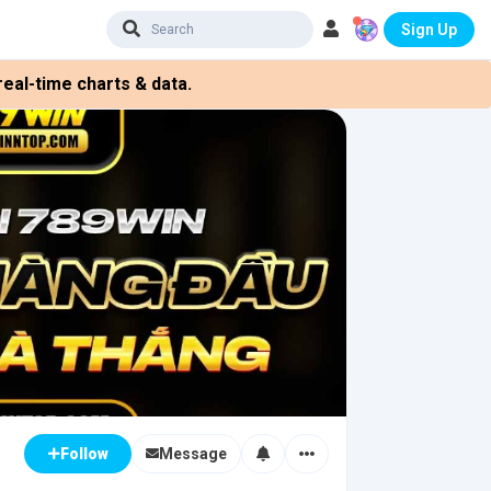
Sign Up
eal-time charts & data.
Message
Follow