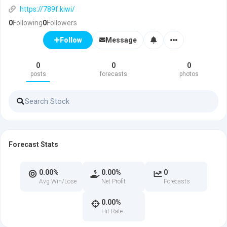
https://789f.kiwi/
0
Following
0
Followers
Message
Follow
0
0
0
posts
forecasts
photos
Forecast Stats
0.00%
0.00%
0
Avg Win/Lose
Net Profit
Forecasts
0.00%
Hit Rate