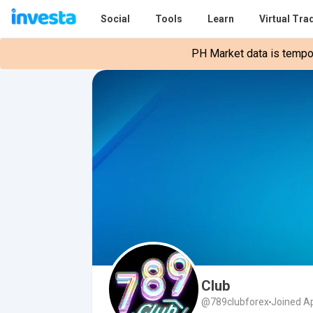
Social
Tools
Learn
Virtual Tra
PH Market data is tempora
Club
@789clubforex
Joined Ap