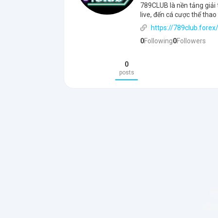
789CLUB là nền tảng giải 
live, đến cá cược thể thao
https://789club.forex
0
Following
0
Followers
0
posts