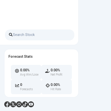
Forecast Stats
0.00%
0.00%
Avg Win/Lose
Net Profit
0
0.00%
Forecasts
Hit Rate