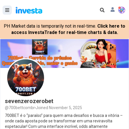
PH Market data is temporarily not in real-time.
Click here to
access InvestaTrade for real-time charts & data.
sevenzerozerobet
@700bettcombr
Joined November 5, 2025
700BET é o “paraíso” para quem ama desafios e busca a vitória –
onde cada aposta pode se transformar em uma reviravolta
espetacular! Com uma interface incrível, odds altamente