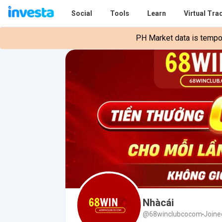
Social
Tools
Learn
Virtual Tra
PH Market data is tempora
Nhàcái
@68winclubcocom
Joine