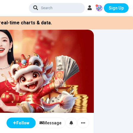
Sign Up
eal-time charts & data.
Message
Follow