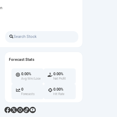
ẫn
Forecast Stats
0.00%
0.00%
Avg Win/Lose
Net Profit
0
0.00%
Forecasts
Hit Rate