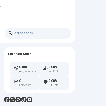
SK
Forecast Stats
0.00%
0.00%
Avg Win/Lose
Net Profit
0
0.00%
Forecasts
Hit Rate