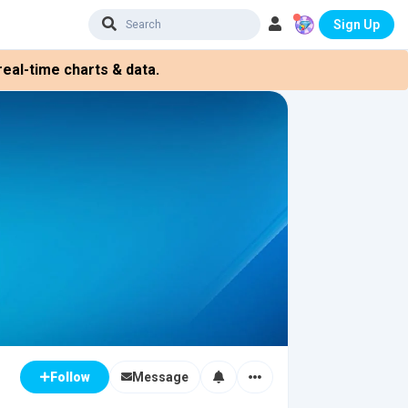
Sign Up
eal-time charts & data.
Message
Follow