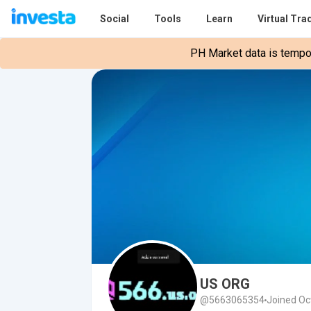
Social
Tools
Learn
Virtual Tra
PH Market data is tempora
US ORG
@5663065354
Joined Oc