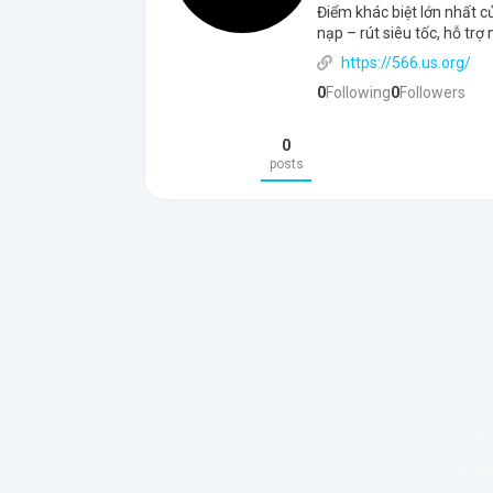
Điểm khác biệt lớn nhất c
nạp – rút siêu tốc, hỗ trợ
https://566.us.org/
0
Following
0
Followers
0
posts