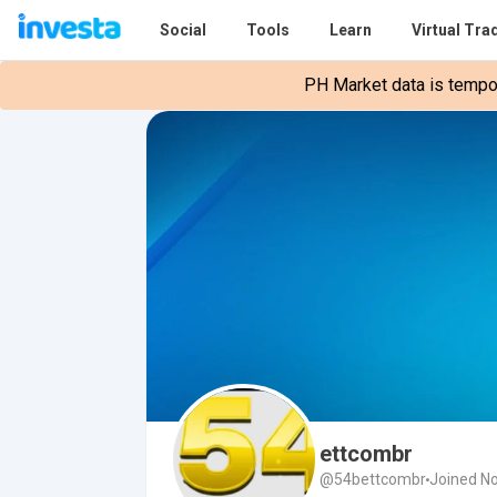
Social
Tools
Learn
Virtual Tra
PH Market data is tempora
ettcombr
@54bettcombr
Joined N