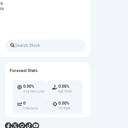
ca
la
Forecast Stats
0.00%
0.00%
Avg Win/Lose
Net Profit
0
0.00%
Forecasts
Hit Rate