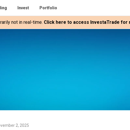
ding
Invest
Portfolio
rily not in real-time.
Click here to access InvestaTrade for r
ovember 2, 2025