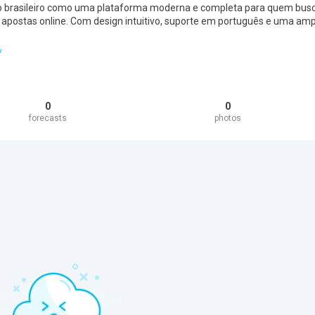
 brasileiro como uma plataforma moderna e completa para quem bus
apostas online. Com design intuitivo, suporte em português e uma amp
/
0
0
forecasts
photos