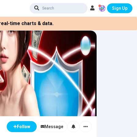
Sign Up
eal-time charts & data.
Message
Follow