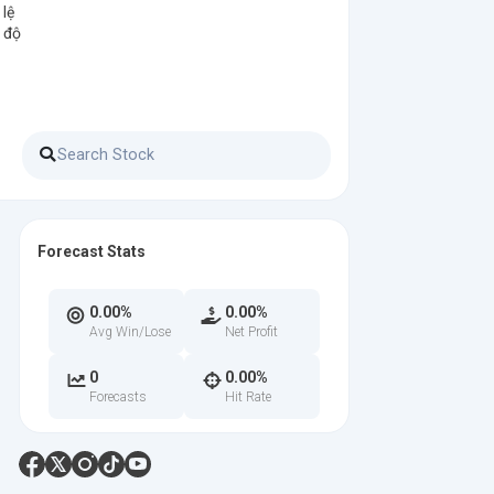
 lệ
 độ
Forecast Stats
0.00%
0.00%
Avg Win/Lose
Net Profit
0
0.00%
Forecasts
Hit Rate