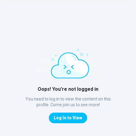
Oops! You’re not logged in
You need to log in to view the content on this
profile. Come join us to see more!
Log In to View