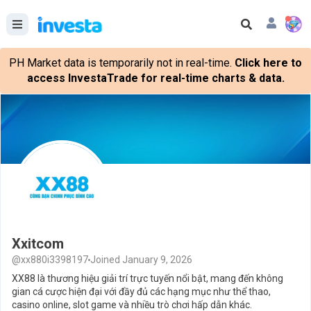
PH Market data is temporarily not in real-time.
Click here to
access InvestaTrade for real-time charts & data.
Xxitcom
@xx880i3398197
Joined January 9, 2026
XX88 là thương hiệu giải trí trực tuyến nổi bật, mang đến không
gian cá cược hiện đại với đầy đủ các hạng mục như thể thao,
casino online, slot game và nhiều trò chơi hấp dẫn khác.