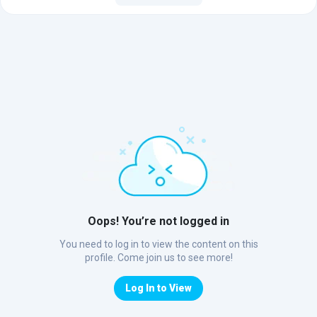
Oops! You’re not logged in
You need to log in to view the content on this
profile. Come join us to see more!
Log In to View