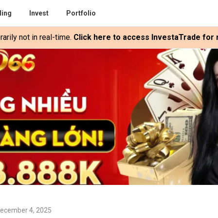
ding
Invest
Portfolio
rily not in real-time.
Click here to access InvestaTrade for r
December 4, 2025