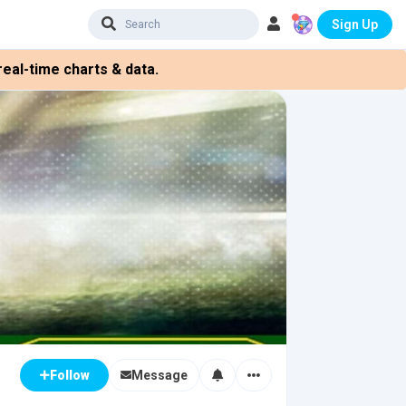
Sign Up
eal-time charts & data.
Message
Follow