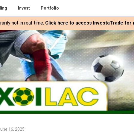
ding
Invest
Portfolio
rily not in real-time.
Click here to access InvestaTrade for r
June 16, 2025