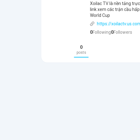
Xoilac TV là nền tảng tr
link xem các trận cầu hấp
World Cup
https://xoilactv.us.co
0
Following
0
Followers
0
posts