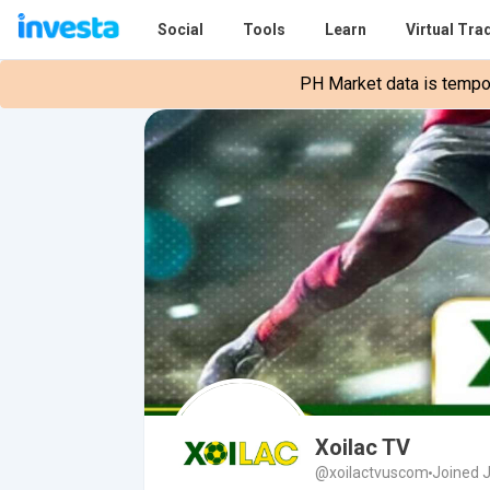
Social
Tools
Learn
Virtual Tra
PH Market data is tempora
Xoilac TV
@xoilactvuscom
Joined 