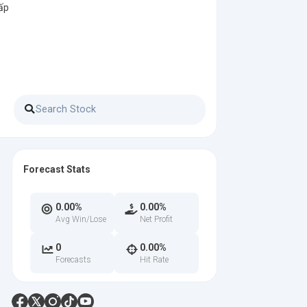
ấp
Forecast Stats
0.00%
0.00%
Avg Win/Lose
Net Profit
0
0.00%
Forecasts
Hit Rate