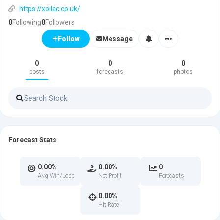
https://xoilac.co.uk/
0
Following
0
Followers
Message
Follow
0
0
0
posts
forecasts
photos
Forecast Stats
0.00%
0.00%
0
Avg Win/Lose
Net Profit
Forecasts
0.00%
Hit Rate