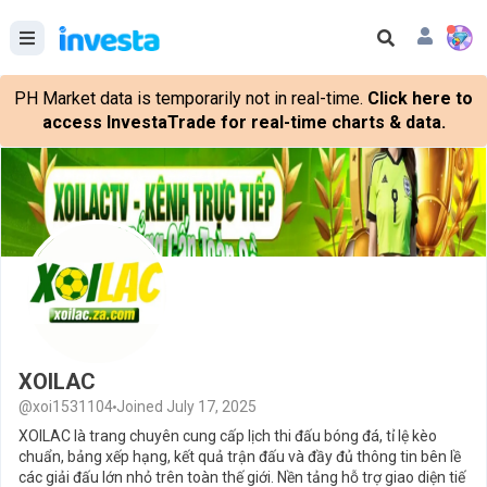
PH Market data is temporarily not in real-time.
Click here to
access InvestaTrade for real-time charts & data.
XOILAC
@xoi1531104
Joined July 17, 2025
XOILAC là trang chuyên cung cấp lịch thi đấu bóng đá, tỉ lệ kèo
chuẩn, bảng xếp hạng, kết quả trận đấu và đầy đủ thông tin bên lề
các giải đấu lớn nhỏ trên toàn thế giới. Nền tảng hỗ trợ giao diện tiế