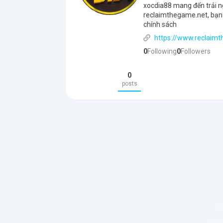
xocdia88 mang đến trải ng
reclaimthegame.net, bạn 
chính sách
https://www.reclaim
0
Following
0
Followers
0
posts