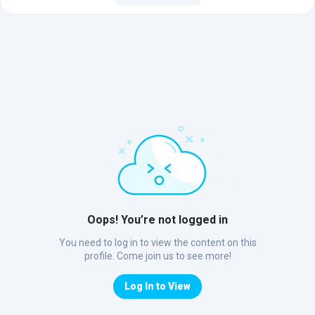
Oops! You’re not logged in
You need to log in to view the content on this
profile. Come join us to see more!
Log In to View