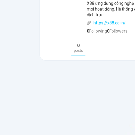
X88 ứng dụng công nghệ 
mọi hoạt động. Hệ thống v
dịch trực
https://x88.co.in/
0
Following
0
Followers
0
posts