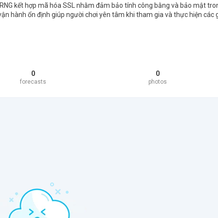
RNG kết hợp mã hóa SSL nhằm đảm bảo tính công bằng và bảo mật tro
ận hành ổn định giúp người chơi yên tâm khi tham gia và thực hiện các 
0
0
forecasts
photos