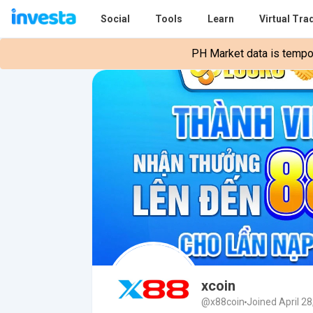
Social
Tools
Learn
Virtual Tra
PH Market data is tempora
xcoin
@x88coin
Joined April 28