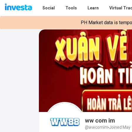
Social
Tools
Learn
Virtual Tra
PH Market data is tempora
ww com im
@wwcomim
Joined May 