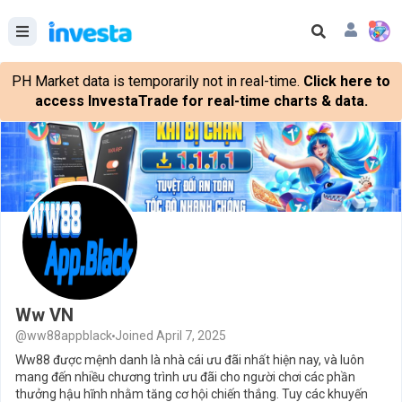
PH Market data is temporarily not in real-time.
Click here to
access InvestaTrade for real-time charts & data.
Ww VN
@ww88appblack
Joined April 7, 2025
Ww88 được mệnh danh là nhà cái ưu đãi nhất hiện nay, và luôn
mang đến nhiều chương trình ưu đãi cho người chơi các phần
thưởng hậu hĩnh nhằm tăng cơ hội chiến thắng. Tuy các khuyến