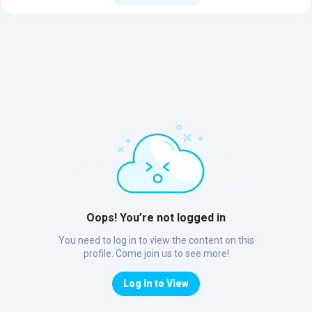
Oops! You’re not logged in
You need to log in to view the content on this
profile. Come join us to see more!
Log In to View