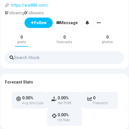
https://ww886.com/
0
Following
0
Followers
Message
Follow
0
0
0
posts
forecasts
photos
Forecast Stats
0.00%
0.00%
0
Avg Win/Lose
Net Profit
Forecasts
0.00%
Hit Rate