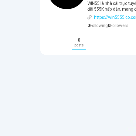
WIN55 là nhà cái trực tuy
đãi 555K hấp dẫn, mang đế
https://win5555.co.c
0
Following
0
Followers
0
posts