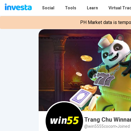
Social
Tools
Learn
Virtual Tra
PH Market data is tempora
Trang Chu Winn
@win5555cocom
Joined